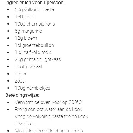
Ingrediënten voor 1 persoon:
60g volkoren pasta
150g prei
100g champignons
6g margarine
12g bloem
1dl groentebouillon
1 dl halfvolle melk
20g gemalen lightkaas
nootmuskaat
peper
zout
100g hamblokjes
Bereidingswijze:
Verwarm de oven voor op 200°C.
Breng een pot water aan de kook. 
Voeg de volkoren pasta toe en kook 
deze gaar.
Maak de prei en de champignons 