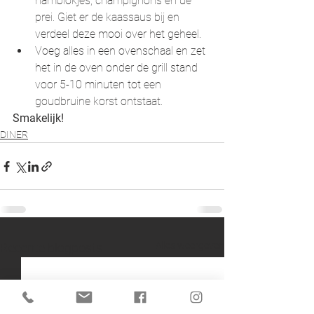
hamblokjes, champignons en de 
prei. Giet er de kaassaus bij en 
verdeel deze mooi over het geheel.
Voeg alles in een ovenschaal en zet 
het in de oven onder de grill stand 
voor 5-10 minuten tot een 
goudbruine korst ontstaat.
Smakelijk!
DINER
Alles weergeven
Recente blogposts