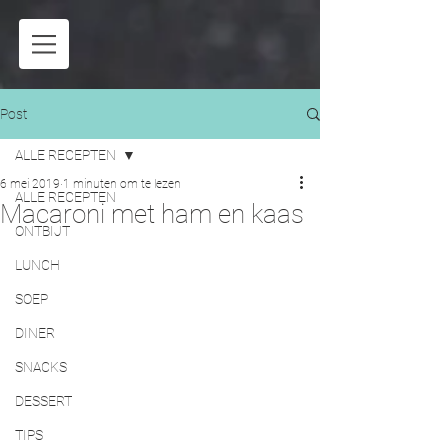
Post
ALLE RECEPTEN
6 mei 2019
1 minuten om te lezen
ALLE RECEPTEN
Macaroni met ham en kaas
ONTBIJT
LUNCH
SOEP
DINER
SNACKS
DESSERT
TIPS