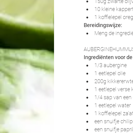
150g zwarte olij
10 kleine kapper
1 koffielepel or
Bereidingswijze:
Meng de ingredië
AUBERGINEHUMMU
Ingrediënten voor d
1/3 aubergine
1 eetlepel olie
200g kikkererwte
1 eetlepel verse
1/4 sap van een 
1 eetlepel water 
1 koffielepel za'
een snuifje chili
een snuifje papr