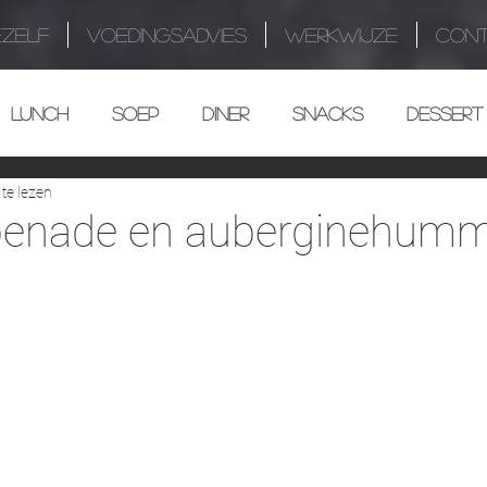
EZELF
VOEDINGSADVIES
WERKWIJZE
CON
LUNCH
SOEP
DINER
SNACKS
DESSERT
te lezen
apenade en auberginehum