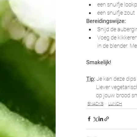
een snuifje look
een snuifje zout
Bereidingswijze: 
Snijd de aubergi
Voeg de kikkererw
in de blender. Me
Smakelijk!
Tip
:
 Je kan deze dips
        Liever veg
        op jouw bro
SNACKS
LUNCH