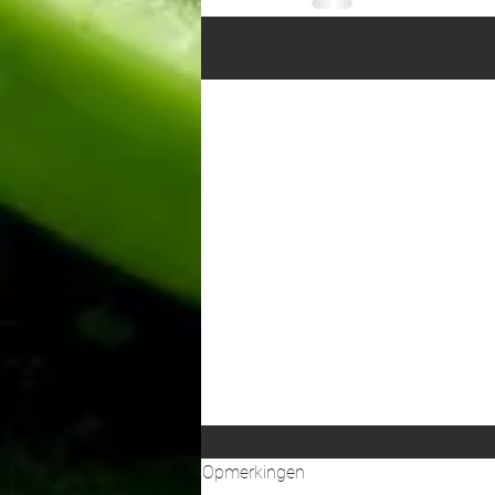
Recente blogposts
Opmerkingen