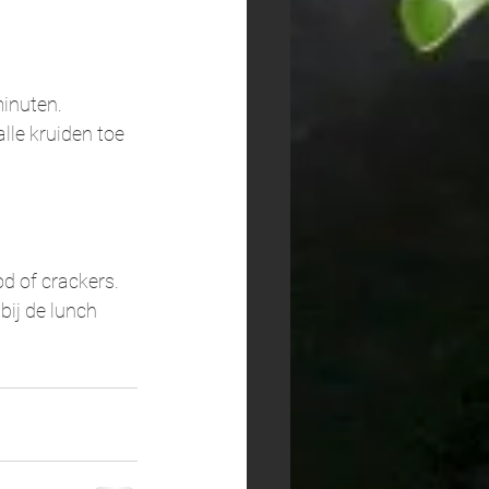
inuten. 
lle kruiden toe 
d of crackers. 
 bij de lunch