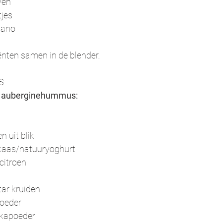
ven
tjes
egano
nten samen in de blender.
S
e auberginehummus:
n uit blik
 kaas/natuuryoghurt
citroen
atar kruiden
poeder
ikapoeder