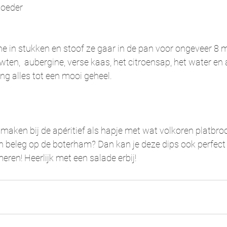
poeder
ne in stukken en stoof ze gaar in de pan voor ongeveer 8 m
ten,  aubergine, verse kaas, het citroensap, het water en a
ng alles tot een mooi geheel.
 maken bij de apéritief als hapje met wat volkoren platbroo
etarisch beleg op de boterham? Dan kan je deze dips ook perfect
od smeren! Heerlijk met een salade erbij!