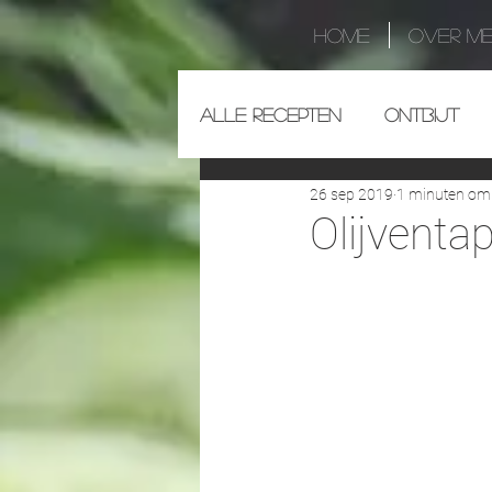
HOME
OVER M
ALLE RECEPTEN
ONTBIJT
26 sep 2019
1 minuten om 
Olijvent